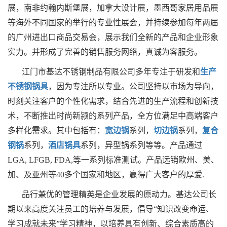
展，南非约翰内斯堡展，加拿大设计展，墨西哥家居用品展
等海外不同国家的举行的专业性展会，并持续参加每年两届
的广州进出口商品交易会，展示我们全新的产品和企业形象
实力。并形成了完善的销售服务网络，真诚为客服务。
江门市基达不锈钢制品有限公司多年专注于研发和
生产
不锈钢锅具
，因为专注所以专业。公司坚持以市场为导向，
时刻关注客户的个性化需求，结合先进的生产流程和创新技
术，不断推出时尚新颍的系列产品，全方位满足中高端客户
多样化需求。其中包括有：
宽边锅
系列，
切边锅
系列，
复合
钢锅
系列，
酒店锅具
系列，异型锅系列等等。产品通过
LGA, LFGB, FDA,等一系列标准测试。产品远销欧州、美、
加、及亚州等40多个国家和地区，赢得广大客户的厚爱.
品行兼优的管理精英是企业发展的原动力。基达公司长
期以来高度关注员工的培养与发展，倡导“知识改变命运、
学习成就未来”学习精神，以培养具有创新、综合素质高的