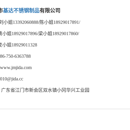
市
基达不锈钢制品
有限公司
刘小姐13392060888/陈小姐18929017891/
8929017896/梁小姐18929017860/
18929011328
86-750-6363788
www.jmjida.com
010@jida.cc
：广东省江门市新会区双水镇小冈华兴工业园